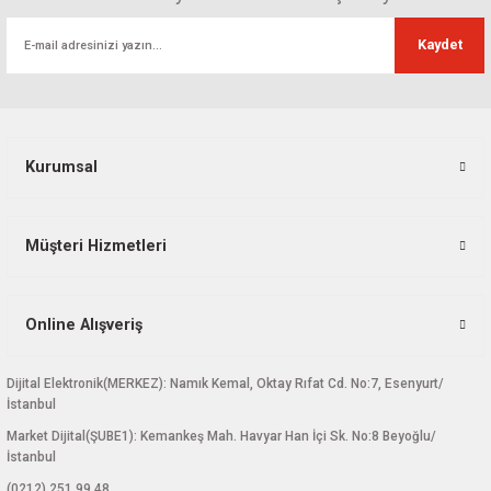
Ürün fiyatı diğer sitelerden daha pahalı.
Kaydet
Bu ürüne benzer farklı alternatifler olmalı.
Kurumsal
Gönder
Müşteri Hizmetleri
Online Alışveriş
Dijital Elektronik(MERKEZ): Namık Kemal, Oktay Rıfat Cd. No:7, Esenyurt/
İstanbul
Market Dijital(ŞUBE1): Kemankeş Mah. Havyar Han İçi Sk. No:8 Beyoğlu/
İstanbul
(0212) 251 99 48