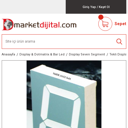
Giriş Yap
/
Kayıt Ol
Sepet
Anasayfa
Display & Dotmatrix & Bar Led
Display Seven Segment
Tekli Display