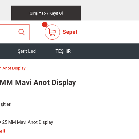
Giriş Yap
/
Kayıt Ol
Sepet
Şerit Led
TEŞHİR
 Anot Display
M Mavi Anot Display
şitleri
25 MM Mavi Anot Display
e!!