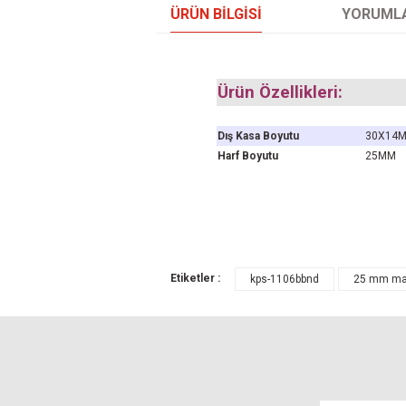
ÜRÜN BILGISI
YORUML
Ürün Özellikleri:
Dış Kasa Boyutu
30X14
Harf Boyutu
25MM
Bu ürünün fiyat bilgisi, resim, ürün açıklamal
Etiketler :
kps-1106bbnd
25 mm mav
Görüş ve önerileriniz için teşekkür ederiz.
Ürün resmi kalitesiz, bozuk veya görüntül
Ürün açıklamasında eksik bilgiler bulunuyo
Ürün bilgilerinde hatalar bulunuyor.