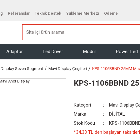
og
Referanslar
Teknik Destek
Yükleme Merkezi
Ödeme
Adaptör
Led Driver
Modül
Power Led
Display Seven Segment
Mavi Display Çeşitleri
KPS-1106BBND 25MM Mavi
KPS-1106BBND 25M
Kategori
Mavi Display Çe
Marka
DİJİTAL
Stok Kodu
KPS-1106BBND 
*34,33 TL den başlayan taksitlerl