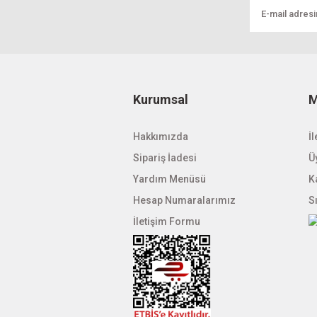
Ürün fiyatı diğer sitelerden daha pahalı.
Bu ürüne benzer farklı alternatifler olmalı.
Kurumsal
M
Hakkımızda
İl
Sipariş İadesi
Üy
Yardım Menüsü
K
Hesap Numaralarımız
S
İletişim Formu