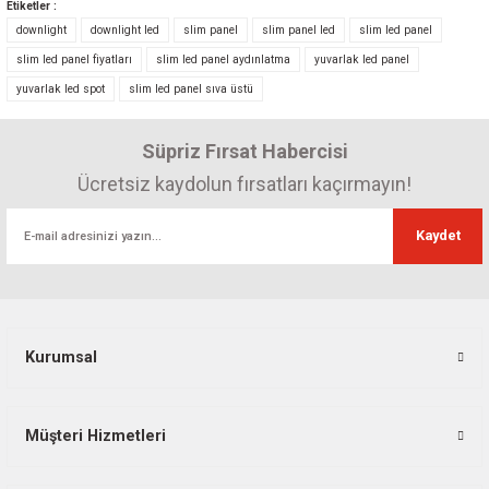
Bu ürünün fiyat bilgisi, resim, ürün açıklamalarında ve diğer konularda
Etiketler :
yetersiz gördüğünüz noktaları öneri formunu kullanarak tarafımıza
downlight
downlight led
slim panel
slim panel led
slim led panel
iletebilirsiniz.
slim led panel fiyatları
slim led panel aydınlatma
yuvarlak led panel
Görüş ve önerileriniz için teşekkür ederiz.
yuvarlak led spot
slim led panel sıva üstü
Ürün resmi kalitesiz, bozuk veya görüntülenemiyor.
Süpriz Fırsat Habercisi
Ürün açıklamasında eksik bilgiler bulunuyor.
Ürün bilgilerinde hatalar bulunuyor.
Ücretsiz kaydolun fırsatları kaçırmayın!
Ürün fiyatı diğer sitelerden daha pahalı.
Kaydet
Bu ürüne benzer farklı alternatifler olmalı.
Kurumsal
Gönder
Müşteri Hizmetleri