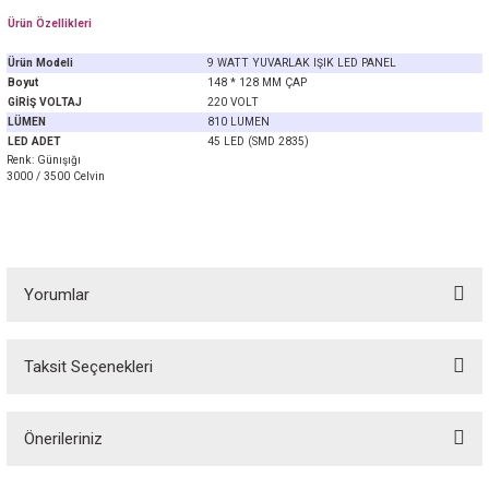
Ürün Özellikleri
Ürün Modeli
9 WATT YUVARLAK IŞIK LED PANEL
Boyut
148 * 128 MM ÇAP
GİRİŞ VOLTAJ
220 VOLT
LÜMEN
810 LUMEN
LED ADET
45 LED (SMD 2835)
Renk: Günışığı
3000 / 3500 Celvin
Yorumlar
Taksit Seçenekleri
Bu ürüne ilk yorumu siz yapın! Puan kazanın...
Önerileriniz
Yorum Yaz