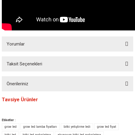
Yorumlar
Taksit Seçenekleri
Bu ürüne ilk yorumu siz yapın! Puan kazanın...
Önerileriniz
Yorum Yaz
Bu ürünün fiyat bilgisi, resim, ürün açıklamalarında ve diğer konularda
Tavsiye Ürünler
yetersiz gördüğünüz noktaları öneri formunu kullanarak tarafımıza
iletebilirsiniz.
Görüş ve önerileriniz için teşekkür ederiz.
Etiketler :
grow led
grow led lamba fiyatları
bitki yetiştirme ledi
grow led fiyat
Ürün resmi kalitesiz, bozuk veya görüntülenemiyor.
bitki led
bitki led aydınlatma
akvaryum bitki led aydınlatma