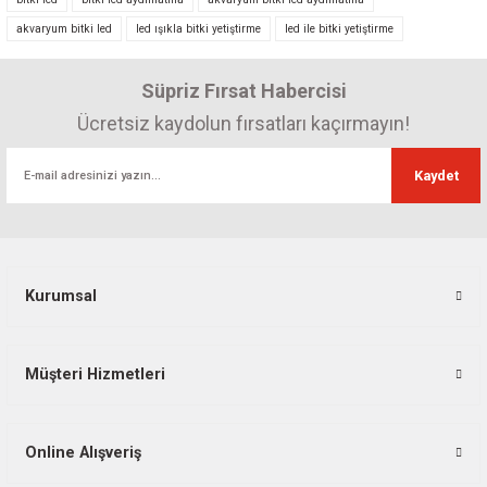
Ürün açıklamasında eksik bilgiler bulunuyor.
akvaryum bitki led
led ışıkla bitki yetiştirme
led ile bitki yetiştirme
Ürün bilgilerinde hatalar bulunuyor.
Ürün fiyatı diğer sitelerden daha pahalı.
Süpriz Fırsat Habercisi
Bu ürüne benzer farklı alternatifler olmalı.
Ücretsiz kaydolun fırsatları kaçırmayın!
Kaydet
Powerlux 12V 20W COB LED 500x6mm Chip
Gönder
160,09 TL
Kurumsal
Müşteri Hizmetleri
Online Alışveriş