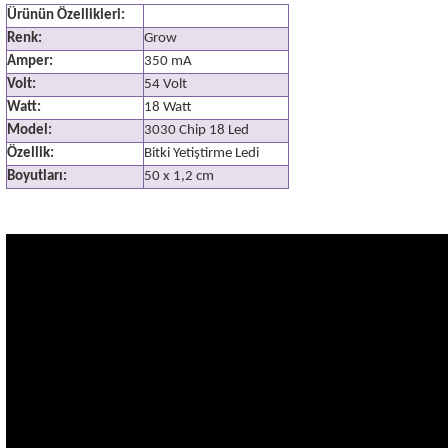
Ürünün Özellikleri:
Renk:
Grow
Amper:
350 mA
Volt:
54 Volt
Watt:
18 Watt
Model:
3030 Chip 18 Led
Özellik:
Bitki Yetiştirme Ledi
Boyutları:
50 x 1,2 cm