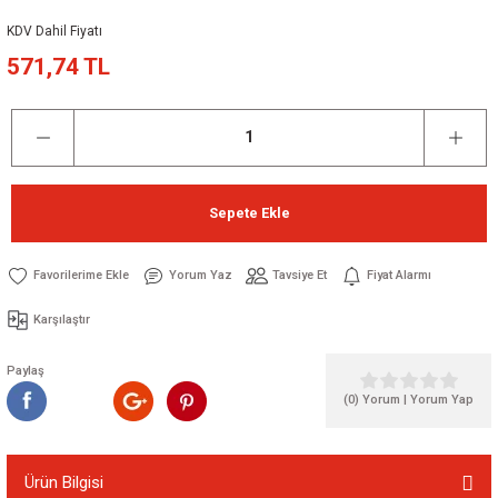
KDV Dahil Fiyatı
571,74 TL
Sepete Ekle
Yorum Yaz
Tavsiye Et
Fiyat Alarmı
 Kapasitör
Karşılaştır
Paylaş
anstör
(0) Yorum | Yorum Yap
Ürün Bilgisi