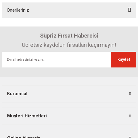
Önerileriniz
Yorum Yaz
Bu ürünün fiyat bilgisi, resim, ürün açıklamalarında ve diğer konularda
yetersiz gördüğünüz noktaları öneri formunu kullanarak tarafımıza
Süpriz Fırsat Habercisi
iletebilirsiniz.
Görüş ve önerileriniz için teşekkür ederiz.
Ücretsiz kaydolun fırsatları kaçırmayın!
Ürün resmi kalitesiz, bozuk veya görüntülenemiyor.
Kaydet
Ürün açıklamasında eksik bilgiler bulunuyor.
Ürün bilgilerinde hatalar bulunuyor.
Ürün fiyatı diğer sitelerden daha pahalı.
Bu ürüne benzer farklı alternatifler olmalı.
Kurumsal
Müşteri Hizmetleri
Gönder