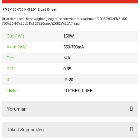
FMS-150-700 N-S LD1 E Led Driver
Ürün datasheeti:
https://lighting.eaglerise.com/data/upload/main/20250903/FMS-150-
700%20N-S%20LD1%20E%20spec%20REV%20A(1).pdf
i
Güç ( W )
150W
Akım (mA)
550-700mA
nsatör
Dim
N/A
PFC
0,95
IP
IP 20
Flicker
FLICKER FREE
Yorumlar
Taksit Seçenekleri
Bu ürüne ilk yorumu siz yapın! Puan kazanın...