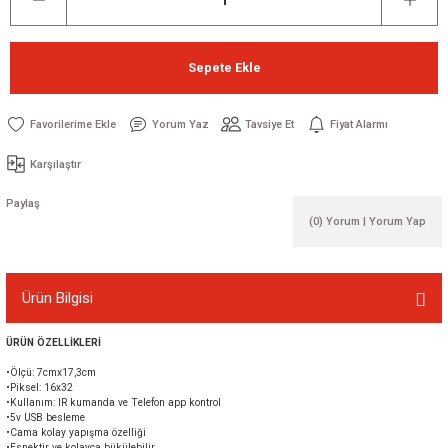
Sepete Ekle
Yorum Yaz
Tavsiye Et
Fiyat Alarmı
Karşılaştır
Paylaş
(0) Yorum | Yorum Yap
Ürün Bilgisi
ÜRÜN ÖZELLİKLERİ
•Ölçü: 7cmx17,3cm
•Piksel: 16x32
•Kullanım: IR kumanda ve Telefon app kontrol
•5v USB besleme
•Cama kolay yapışma özelliği
•Esnektir ve kolayca bükülebilir