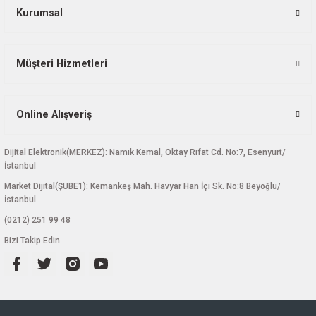
Bu ürüne benzer farklı alternatifler olmalı.
Kurumsal
Müşteri Hizmetleri
Gönder
Online Alışveriş
Dijital Elektronik(MERKEZ): Namık Kemal, Oktay Rıfat Cd. No:7, Esenyurt/
İstanbul
Market Dijital(ŞUBE1): Kemankeş Mah. Havyar Han İçi Sk. No:8 Beyoğlu/
İstanbul
(0212) 251 99 48
Bizi Takip Edin