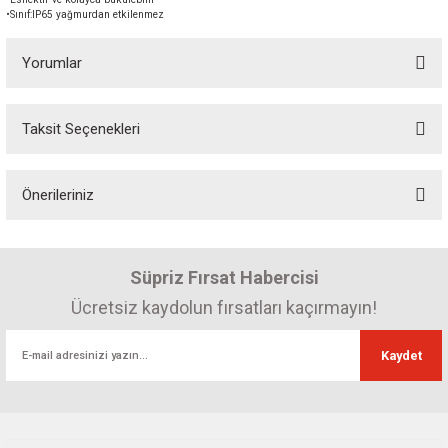
•Sınıf:IP65 yağmurdan etkilenmez
Yorumlar
Taksit Seçenekleri
Bu ürüne ilk yorumu siz yapın! Puan kazanın...
Önerileriniz
Yorum Yaz
Bu ürünün fiyat bilgisi, resim, ürün açıklamalarında ve diğer konularda
yetersiz gördüğünüz noktaları öneri formunu kullanarak tarafımıza
Süpriz Fırsat Habercisi
iletebilirsiniz.
Görüş ve önerileriniz için teşekkür ederiz.
Ücretsiz kaydolun fırsatları kaçırmayın!
Ürün resmi kalitesiz, bozuk veya görüntülenemiyor.
Kaydet
Ürün açıklamasında eksik bilgiler bulunuyor.
Ürün bilgilerinde hatalar bulunuyor.
Ürün fiyatı diğer sitelerden daha pahalı.