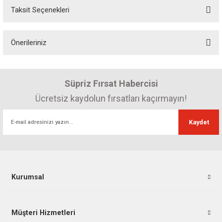
Taksit Seçenekleri
Bu ürüne ilk yorumu siz yapın! Puan kazanın...
Önerileriniz
Yorum Yaz
Bu ürünün fiyat bilgisi, resim, ürün açıklamalarında ve diğer konularda
yetersiz gördüğünüz noktaları öneri formunu kullanarak tarafımıza
Süpriz Fırsat Habercisi
iletebilirsiniz.
Görüş ve önerileriniz için teşekkür ederiz.
Ücretsiz kaydolun fırsatları kaçırmayın!
Ürün resmi kalitesiz, bozuk veya görüntülenemiyor.
Kaydet
Ürün açıklamasında eksik bilgiler bulunuyor.
Ürün bilgilerinde hatalar bulunuyor.
Ürün fiyatı diğer sitelerden daha pahalı.
Bu ürüne benzer farklı alternatifler olmalı.
Kurumsal
Müşteri Hizmetleri