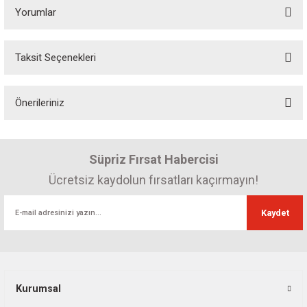
Yorumlar
Taksit Seçenekleri
Bu ürüne ilk yorumu siz yapın! Puan kazanın...
Önerileriniz
Yorum Yaz
Bu ürünün fiyat bilgisi, resim, ürün açıklamalarında ve diğer konularda
yetersiz gördüğünüz noktaları öneri formunu kullanarak tarafımıza
Süpriz Fırsat Habercisi
iletebilirsiniz.
Görüş ve önerileriniz için teşekkür ederiz.
Ücretsiz kaydolun fırsatları kaçırmayın!
Ürün resmi kalitesiz, bozuk veya görüntülenemiyor.
Kaydet
Ürün açıklamasında eksik bilgiler bulunuyor.
Ürün bilgilerinde hatalar bulunuyor.
Ürün fiyatı diğer sitelerden daha pahalı.
Bu ürüne benzer farklı alternatifler olmalı.
Kurumsal