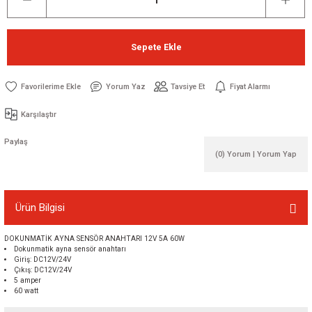
Sepete Ekle
Yorum Yaz
Tavsiye Et
Fiyat Alarmı
Karşılaştır
Paylaş
(0) Yorum | Yorum Yap
Ürün Bilgisi
DOKUNMATİK AYNA SENSÖR ANAHTARI 12V 5A 60W
Dokunmatik ayna sensör anahtarı
Giriş: DC12V/24V
Çıkış: DC12V/24V
5 amper
60 watt