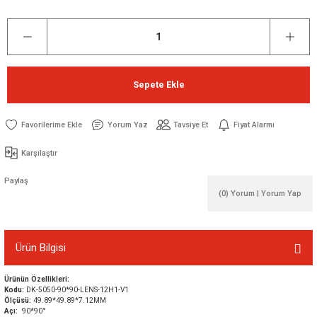
Sepete Ekle
Yorum Yaz
Tavsiye Et
Fiyat Alarmı
Karşılaştır
Paylaş
(0) Yorum | Yorum Yap
Ürün Bilgisi
Ürünün Özellikleri:
Kodu:
DK-5050-90*90-LENS-12H1-V1
Ölçüsü:
49.89*49.89*7.12MM
Açı:
90*90°