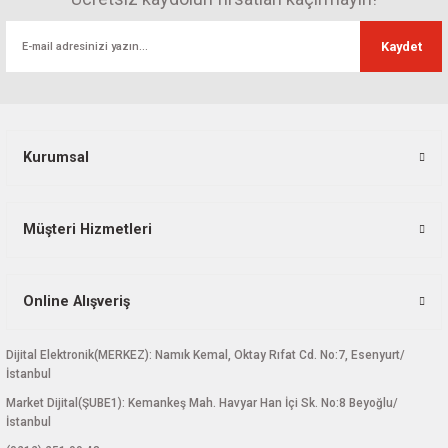
Ürün fiyatı diğer sitelerden daha pahalı.
Kaydet
Bu ürüne benzer farklı alternatifler olmalı.
Kurumsal
Gönder
Müşteri Hizmetleri
Online Alışveriş
Dijital Elektronik(MERKEZ): Namık Kemal, Oktay Rıfat Cd. No:7, Esenyurt/
İstanbul
Market Dijital(ŞUBE1): Kemankeş Mah. Havyar Han İçi Sk. No:8 Beyoğlu/
İstanbul