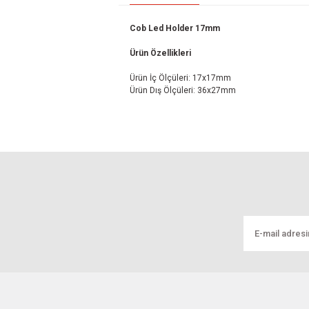
Cob Led Holder 17mm
Ürün Özellikleri
Ürün İç Ölçüleri: 17x17mm
Ürün Dış Ölçüleri: 36x27mm
Bu ürünün fiyat bilgisi, resim, ürün açıklamal
Görüş ve önerileriniz için teşekkür ederiz.
Ürün resmi kalitesiz, bozuk veya görüntül
Ürün açıklamasında eksik bilgiler bulunuyo
Ürün bilgilerinde hatalar bulunuyor.
Ürün fiyatı diğer sitelerden daha pahalı.
Bu ürüne benzer farklı alternatifler olmalı.