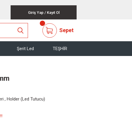
Giriş Yap
/
Kayıt Ol
Sepet
Şerit Led
TEŞHİR
7mm
ri
,
Holder (Led Tutucu)
!!