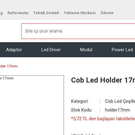
og
Referanslar
Teknik Destek
Yükleme Merkezi
Ödeme
Adaptör
Led Driver
Modül
Power Led
lder 17mm
Cob Led Holder 1
Kategori
Cob Led Çeşitle
Stok Kodu
holder17mm
*5,72 TL den başlayan taksitlerle