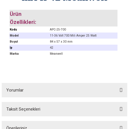
Ürün
Özellikleri:
Kodu
APC-25-700
Model
11-36 Volt 700 Mili Amper 25 Watt
Boyut
84 x 57 x 30 mm
Ip
42
Marka
Meanwell
Yorumlar
Taksit Seçenekleri
Bu ürüne ilk yorumu siz yapın! Puan kazanın...
Önerileriniz