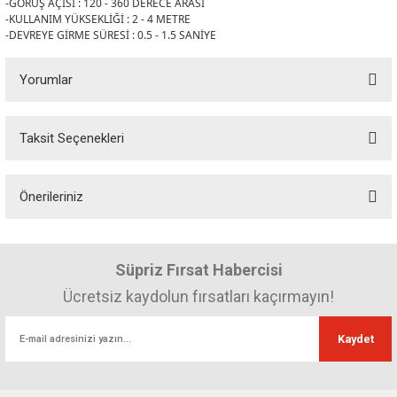
-GÖRÜŞ AÇISI : 120 - 360 DERECE ARASI
-KULLANIM YÜKSEKLİĞİ : 2 - 4 METRE
-DEVREYE GİRME SÜRESİ : 0.5 - 1.5 SANİYE
Yorumlar
Taksit Seçenekleri
Bu ürüne ilk yorumu siz yapın! Puan kazanın...
Önerileriniz
Yorum Yaz
Bu ürünün fiyat bilgisi, resim, ürün açıklamalarında ve diğer konularda
yetersiz gördüğünüz noktaları öneri formunu kullanarak tarafımıza
Süpriz Fırsat Habercisi
iletebilirsiniz.
Görüş ve önerileriniz için teşekkür ederiz.
Ücretsiz kaydolun fırsatları kaçırmayın!
Ürün resmi kalitesiz, bozuk veya görüntülenemiyor.
Kaydet
Ürün açıklamasında eksik bilgiler bulunuyor.
Ürün bilgilerinde hatalar bulunuyor.