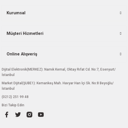
Ürün fiyatı diğer sitelerden daha pahalı.
Bu ürüne benzer farklı alternatifler olmalı.
Kurumsal
Müşteri Hizmetleri
Gönder
Online Alışveriş
Dijital Elektronik(MERKEZ): Namık Kemal, Oktay Rıfat Cd. No:7, Esenyurt/
İstanbul
Market Dijital(ŞUBE1): Kemankeş Mah. Havyar Han İçi Sk. No:8 Beyoğlu/
İstanbul
(0212) 251 99 48
Bizi Takip Edin