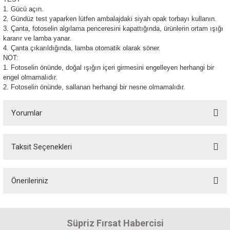
1. Gücü açın.
2. Gündüz test yaparken lütfen ambalajdaki siyah opak torbayı kullanın.
3. Çanta, fotoselin algılama penceresini kapattığında, ürünlerin ortam ışığı
kararır ve lamba yanar.
4. Çanta çıkarıldığında, lamba otomatik olarak söner.
NOT:
1. Fotoselin önünde, doğal ışığın içeri girmesini engelleyen herhangi bir
engel olmamalıdır.
2. Fotoselin önünde, sallanan herhangi bir nesne olmamalıdır.
Yorumlar
Taksit Seçenekleri
Bu ürüne ilk yorumu siz yapın! Puan kazanın...
Önerileriniz
Yorum Yaz
Bu ürünün fiyat bilgisi, resim, ürün açıklamalarında ve diğer konularda
yetersiz gördüğünüz noktaları öneri formunu kullanarak tarafımıza
Süpriz Fırsat Habercisi
iletebilirsiniz.