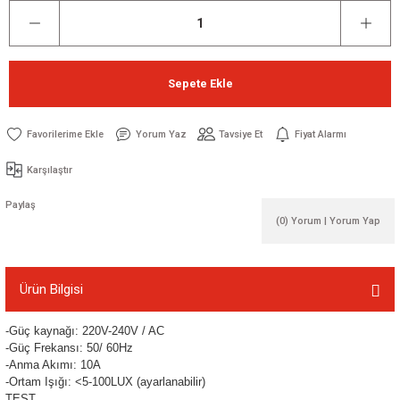
Sepete Ekle
Yorum Yaz
Tavsiye Et
Fiyat Alarmı
Karşılaştır
Paylaş
(0) Yorum | Yorum Yap
Ürün Bilgisi
-Güç kaynağı: 220V-240V / AC
-Güç Frekansı: 50/ 60Hz
-Anma Akımı: 10A
-Ortam Işığı: <5-100LUX (ayarlanabilir)
TEST