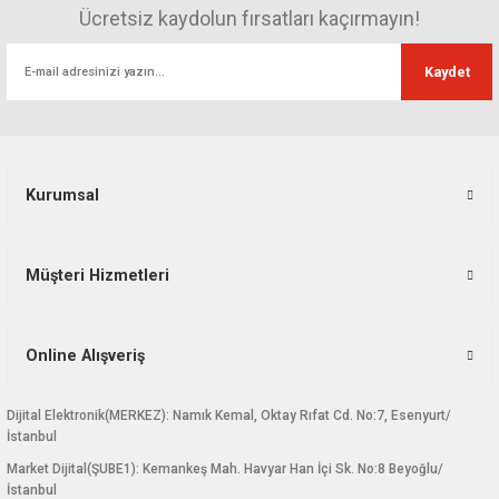
Görüş ve önerileriniz için teşekkür ederiz.
Ücretsiz kaydolun fırsatları kaçırmayın!
Ürün resmi kalitesiz, bozuk veya görüntülenemiyor.
Kaydet
Ürün açıklamasında eksik bilgiler bulunuyor.
Ürün bilgilerinde hatalar bulunuyor.
Ürün fiyatı diğer sitelerden daha pahalı.
Bu ürüne benzer farklı alternatifler olmalı.
Kurumsal
Müşteri Hizmetleri
Gönder
Online Alışveriş
Dijital Elektronik(MERKEZ): Namık Kemal, Oktay Rıfat Cd. No:7, Esenyurt/
İstanbul
Market Dijital(ŞUBE1): Kemankeş Mah. Havyar Han İçi Sk. No:8 Beyoğlu/
İstanbul