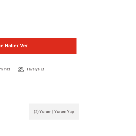
ce Haber Ver
m Yaz
Tavsiye Et
(2) Yorum | Yorum Yap