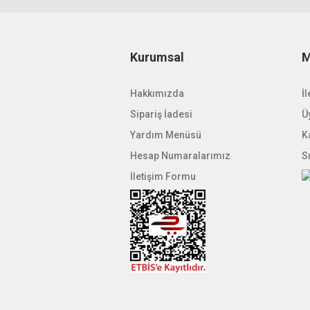
Bu ürüne benzer farklı alternatifler olmalı.
driver
15 adet ledimi bağlamak gerekiyor 1w ,tel led b
Kurumsal
M
Cevap: Merhabalar, min.9 max. 12 adet 1w power 
selçuk karabulut | 17/10/2013
Hakkımızda
İl
Sipariş İadesi
Üy
Yorum Yaz
Yardım Menüsü
K
Hesap Numaralarımız
S
İletişim Formu