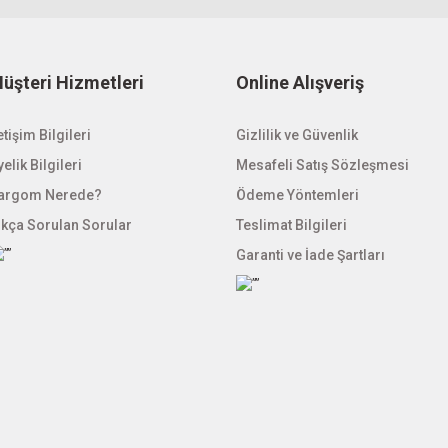
ağlayabilirmiyiz.n
üşteri Hizmetleri
Online Alışveriş
led çalıştırır.
etişim Bilgileri
Gönder
Gizlilik ve Güvenlik
elik Bilgileri
Mesafeli Satış Sözleşmesi
argom Nerede?
Ödeme Yöntemleri
ıkça Sorulan Sorular
Teslimat Bilgileri
Garanti ve İade Şartları