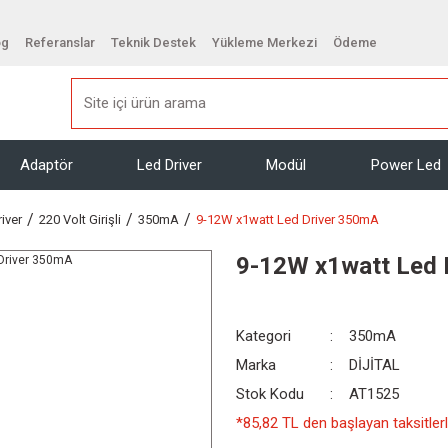
og
Referanslar
Teknik Destek
Yükleme Merkezi
Ödeme
Adaptör
Led Driver
Modül
Power Led
iver
220 Volt Girişli
350mA
9-12W x1watt Led Driver 350mA
9-12W x1watt Led 
Kategori
350mA
Marka
DİJİTAL
Stok Kodu
AT1525
*85,82 TL den başlayan taksitlerl