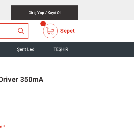
Giriş Yap
/
Kayıt Ol
Sepet
Şerit Led
TEŞHİR
Driver 350mA
e!!