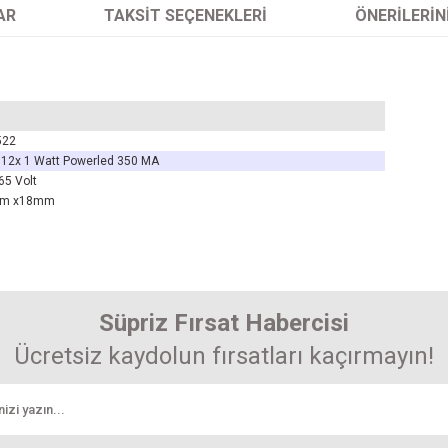
AR
TAKSIT SEÇENEKLERI
ÖNERILERIN
522
 12x 1 Watt Powerled 350 MA
65 Volt
m x18mm
arında ve diğer konularda yetersiz gördüğünüz noktaları öneri formunu kullanarak 
Süpriz Fırsat Habercisi
enemiyor.
Ücretsiz kaydolun fırsatları kaçırmayın!
r.
tok Kodu AT 1525