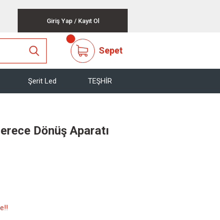
Giriş Yap
/
Kayıt Ol
Sepet
Şerit Led
TEŞHİR
erece Dönüş Aparatı
e!!