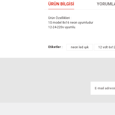
ÜRÜN BILGISI
YORUML
Ürün Özellikleri :
1S model 8x16 neon uyumludur
12-24-220v uyumlu.
Bu ürünün fiyat bilgisi, resim, ürün açıklamal
Etiketler :
neon led ışık
12 volt 6x
Görüş ve önerileriniz için teşekkür ederiz.
Ürün hakkonda
Ürün resmi kalitesiz, bozuk veya görüntül
Ürün açıklamasında eksik bilgiler bulunuyo
Bendeki neon 6x12 mm için uygun olan yok m
Ürün bilgilerinde hatalar bulunuyor.
MUHAMMED Vatan | 30/03/2026
Ürün fiyatı diğer sitelerden daha pahalı.
Bu ürüne benzer farklı alternatifler olmalı.
Yorum Yaz