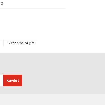
IZ
tarafımıza iletebilirsiniz.
12 volt neon led şerit
Kaydet