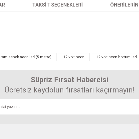
AR
TAKSIT SEÇENEKLERI
ÖNERILERIN
arında ve diğer konularda yetersiz gördüğünüz noktaları öneri formunu kullanarak 
12mm esnek neon led (5 metre)
12 volt neon
12 volt neon hortum led
enemiyor.
Süpriz Fırsat Habercisi
r.
u
Ücretsiz kaydolun fırsatları kaçırmayın!