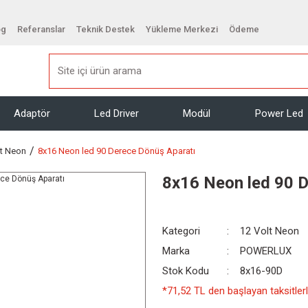
og
Referanslar
Teknik Destek
Yükleme Merkezi
Ödeme
Adaptör
Led Driver
Modül
Power Led
lt Neon
8x16 Neon led 90 Derece Dönüş Aparatı
8x16 Neon led 90 D
Kategori
12 Volt Neon
Marka
POWERLUX
Stok Kodu
8x16-90D
*71,52 TL den başlayan taksitlerl