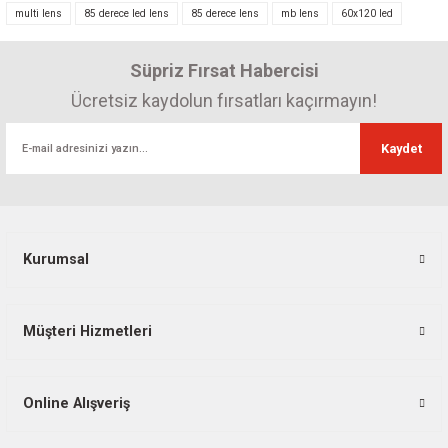
multi lens
85 derece led lens
85 derece lens
mb lens
60x120 led
Ürün açıklamasında eksik bilgiler bulunuyor.
Ürün bilgilerinde hatalar bulunuyor.
Süpriz Fırsat Habercisi
Ürün fiyatı diğer sitelerden daha pahalı.
Ücretsiz kaydolun fırsatları kaçırmayın!
Bu ürüne benzer farklı alternatifler olmalı.
Kaydet
Gönder
Kurumsal
12x2 Pcb-175-24-S / 24Lü Round Powerled Pcb Grup Lens Model
Müşteri Hizmetleri
185,88 TL
Online Alışveriş