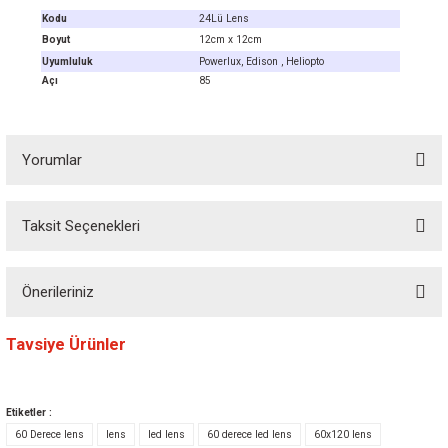
Kodu
24Lü Lens
Boyut
12cm x 12cm
Uyumluluk
Powerlux, Edison , Heliopto
Açı
85
Yorumlar
Taksit Seçenekleri
Bu ürüne ilk yorumu siz yapın! Puan kazanın...
Önerileriniz
Yorum Yaz
Bu ürünün fiyat bilgisi, resim, ürün açıklamalarında ve diğer konularda
Tavsiye Ürünler
yetersiz gördüğünüz noktaları öneri formunu kullanarak tarafımıza
iletebilirsiniz.
Görüş ve önerileriniz için teşekkür ederiz.
Etiketler :
60 Derece lens
lens
led lens
60 derece led lens
60x120 lens
Ürün resmi kalitesiz, bozuk veya görüntülenemiyor.