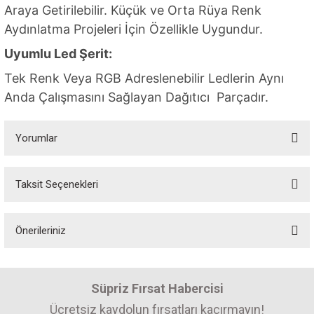
Araya Getirilebilir. Küçük ve Orta Rüya Renk
Aydınlatma Projeleri İçin Özellikle Uygundur.
Uyumlu Led Şerit:
Tek Renk Veya RGB Adreslenebilir Ledlerin Aynı
Anda Çalışmasını Sağlayan Dağıtıcı Parçadır.
Yorumlar
Taksit Seçenekleri
Bu ürüne ilk yorumu siz yapın! Puan kazanın...
Önerileriniz
Yorum Yaz
Bu ürünün fiyat bilgisi, resim, ürün açıklamalarında ve diğer konularda
yetersiz gördüğünüz noktaları öneri formunu kullanarak tarafımıza
Süpriz Fırsat Habercisi
iletebilirsiniz.
Görüş ve önerileriniz için teşekkür ederiz.
Ücretsiz kaydolun fırsatları kaçırmayın!