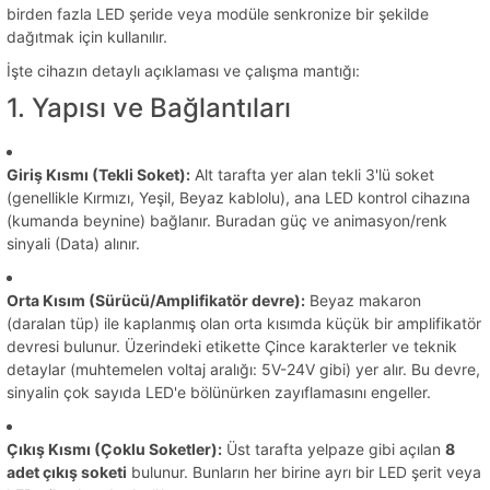
birden fazla LED şeride veya modüle senkronize bir şekilde
dağıtmak için kullanılır.
İşte cihazın detaylı açıklaması ve çalışma mantığı:
1. Yapısı ve Bağlantıları
Giriş Kısmı (Tekli Soket):
Alt tarafta yer alan tekli 3'lü soket
(genellikle Kırmızı, Yeşil, Beyaz kablolu), ana LED kontrol cihazına
(kumanda beynine) bağlanır. Buradan güç ve animasyon/renk
sinyali (Data) alınır.
Orta Kısım (Sürücü/Amplifikatör devre):
Beyaz makaron
(daralan tüp) ile kaplanmış olan orta kısımda küçük bir amplifikatör
devresi bulunur. Üzerindeki etikette Çince karakterler ve teknik
detaylar (muhtemelen voltaj aralığı: 5V-24V gibi) yer alır. Bu devre,
sinyalin çok sayıda LED'e bölünürken zayıflamasını engeller.
Çıkış Kısmı (Çoklu Soketler):
Üst tarafta yelpaze gibi açılan
8
adet çıkış soketi
bulunur. Bunların her birine ayrı bir LED şerit veya