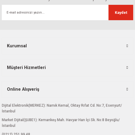
Ürün resmi kalitesiz, bozuk veya görüntülenemiyor.
Kaydet
Ürün açıklamasında eksik bilgiler bulunuyor.
Ürün bilgilerinde hatalar bulunuyor.
Ürün fiyatı diğer sitelerden daha pahalı.
Bu ürüne benzer farklı alternatifler olmalı.
Kurumsal
Müşteri Hizmetleri
Gönder
Online Alışveriş
Dijital Elektronik(MERKEZ): Namık Kemal, Oktay Rıfat Cd. No:7, Esenyurt/
İstanbul
Market Dijital(ŞUBE1): Kemankeş Mah. Havyar Han İçi Sk. No:8 Beyoğlu/
İstanbul
(0212) 251 99 48