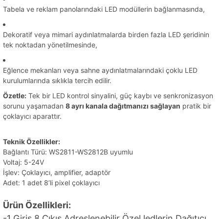
Tabela ve reklam panolarındaki LED modüllerin bağlanmasında,
Dekoratif veya mimari aydınlatmalarda birden fazla LED şeridinin
tek noktadan yönetilmesinde,
Eğlence mekanları veya sahne aydınlatmalarındaki çoklu LED
kurulumlarında sıklıkla tercih edilir.
Özetle:
Tek bir LED kontrol sinyalini, güç kaybı ve senkronizasyon
sorunu yaşamadan
8 ayrı kanala dağıtmanızı sağlayan
pratik bir
çoklayıcı aparattır.
Teknik Özellikler:
Bağlantı Türü: WS2811-WS2812B uyumlu
Voltaj: 5-24V
İşlev: Çoklayıcı, amplifier, adaptör
Adet: 1 adet 8’li pixel çoklayıcı
Ürün Özellikleri:
-1 Giriş 8 Çıkış Adreslenebilir Özel ledlerin Dağıtıcı