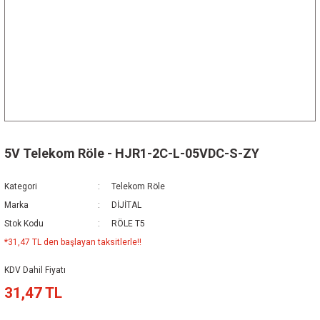
5V Telekom Röle - HJR1-2C-L-05VDC-S-ZY
Kategori
Telekom Röle
Marka
DİJİTAL
Stok Kodu
RÖLE T5
*31,47 TL den başlayan taksitlerle!!
KDV Dahil Fiyatı
31,47 TL