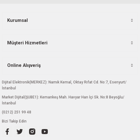
Bu ürüne benzer farklı alternatifler olmalı.
Kurumsal
Müşteri Hizmetleri
Gönder
Online Alışveriş
Dijital Elektronik(MERKEZ): Namık Kemal, Oktay Rıfat Cd. No:7, Esenyurt/
İstanbul
Market Dijital(ŞUBE1): Kemankeş Mah. Havyar Han İçi Sk. No:8 Beyoğlu/
İstanbul
(0212) 251 99 48
Bizi Takip Edin