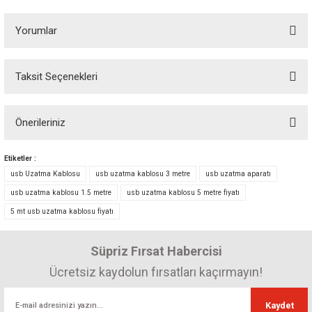
Yorumlar
Taksit Seçenekleri
Bu ürüne ilk yorumu siz yapın! Puan kazanın...
Önerileriniz
Yorum Yaz
Bu ürünün fiyat bilgisi, resim, ürün açıklamalarında ve diğer konularda
Etiketler :
yetersiz gördüğünüz noktaları öneri formunu kullanarak tarafımıza
usb Uzatma Kablosu
usb uzatma kablosu 3 metre
usb uzatma aparatı
iletebilirsiniz.
usb uzatma kablosu 1.5 metre
usb uzatma kablosu 5 metre fiyatı
Görüş ve önerileriniz için teşekkür ederiz.
5 mt usb uzatma kablosu fiyatı
Ürün resmi kalitesiz, bozuk veya görüntülenemiyor.
Süpriz Fırsat Habercisi
Ürün açıklamasında eksik bilgiler bulunuyor.
Ürün bilgilerinde hatalar bulunuyor.
Ücretsiz kaydolun fırsatları kaçırmayın!
Ürün fiyatı diğer sitelerden daha pahalı.
Kaydet
Bu ürüne benzer farklı alternatifler olmalı.