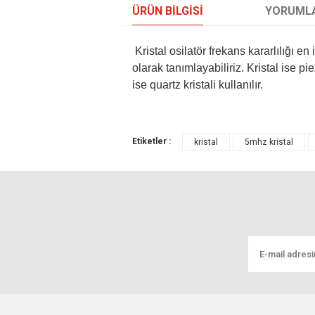
ÜRÜN BILGISI
YORUML
Kristal osilatör frekans kararlılığı en 
olarak tanımlayabiliriz. Kristal ise p
ise quartz kristali kullanılır.
Bu ürünün fiyat bilgisi, resim, ürün açıklamal
Etiketler :
kristal
5mhz kristal
Görüş ve önerileriniz için teşekkür ederiz.
Ürün resmi kalitesiz, bozuk veya görüntül
Ürün açıklamasında eksik bilgiler bulunuyo
Ürün bilgilerinde hatalar bulunuyor.
Ürün fiyatı diğer sitelerden daha pahalı.
Bu ürüne benzer farklı alternatifler olmalı.