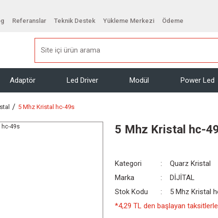
og
Referanslar
Teknik Destek
Yükleme Merkezi
Ödeme
Adaptör
Led Driver
Modül
Power Led
stal
5 Mhz Kristal hc-49s
5 Mhz Kristal hc-4
Kategori
Quarz Kristal
Marka
DİJİTAL
Stok Kodu
5 Mhz Kristal 
*4,29 TL den başlayan taksitlerle