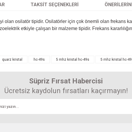
AR
TAKSIT SEÇENEKLERI
ÖNERILERIN
iyi olan osilatör tipidir. Osilatörler için çok önemli olan frekans k
iezoelektrik etkiyle çalışan bir malzeme tipidir. Frekans kararlıl
arında ve diğer konularda yetersiz gördüğünüz noktaları öneri formunu kullanarak 
quarz kristal
hc-49s
5 mhz kristal hc-49s
5 mhz kristal hc-49
Bu ürüne ilk yorumu siz yapın! Puan kazanın...
enemiyor.
Süpriz Fırsat Habercisi
Yorum Yaz
r.
Ücretsiz kaydolun fırsatları kaçırmayın!