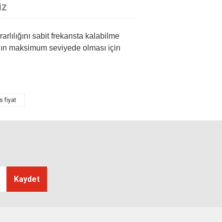
IZ
ararlılığını sabit frekansta kalabilme
ığının maksimum seviyede olması için
tarafımıza iletebilirsiniz.
s fiyat
Kaydet