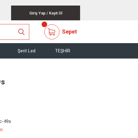
Giriş Yap
/
Kayıt Ol
Sepet
Şerit Led
TEŞHİR
9s
hc-49s
!!