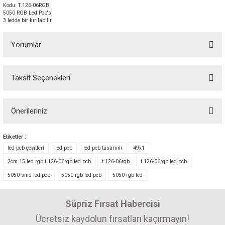
Kodu: T.126-06RGB
5050 RGB Led Pcb'si
3 ledde bir kırılabilir
Yorumlar
Taksit Seçenekleri
Bu ürüne ilk yorumu siz yapın! Puan kazanın...
Önerileriniz
Yorum Yaz
Bu ürünün fiyat bilgisi, resim, ürün açıklamalarında ve diğer konularda
Etiketler :
yetersiz gördüğünüz noktaları öneri formunu kullanarak tarafımıza
led pcb çeşitleri
led pcb
led pcb tasarımı
49x1
iletebilirsiniz.
2cm 15 led rgb t.126-06rgb led pcb
t.126-06rgb
t.126-06rgb led pcb
Görüş ve önerileriniz için teşekkür ederiz.
5050 smd led pcb
5050 rgb led pcb
5050 rgb led
Ürün resmi kalitesiz, bozuk veya görüntülenemiyor.
Süpriz Fırsat Habercisi
Ürün açıklamasında eksik bilgiler bulunuyor.
Ürün bilgilerinde hatalar bulunuyor.
Ücretsiz kaydolun fırsatları kaçırmayın!