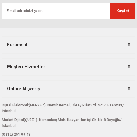
Ürün fiyatı diğer sitelerden daha pahalı.
Kaydet
Bu ürüne benzer farklı alternatifler olmalı.
Kurumsal
Gönder
Müşteri Hizmetleri
Online Alışveriş
Dijital Elektronik(MERKEZ): Namık Kemal, Oktay Rıfat Cd. No:7, Esenyurt/
İstanbul
Market Dijital(ŞUBE1): Kemankeş Mah. Havyar Han İçi Sk. No:8 Beyoğlu/
İstanbul
(0212) 251 99 48