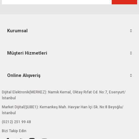
Bu ürüne benzer farklı alternatifler olmalı.
Kurumsal
Gönder
Müşteri Hizmetleri
Online Alışveriş
Dijital Elektronik(MERKEZ): Namık Kemal, Oktay Rıfat Cd. No:7, Esenyurt/
İstanbul
Market Dijital(ŞUBE1): Kemankeş Mah. Havyar Han İçi Sk. No:8 Beyoğlu/
İstanbul
(0212) 251 99 48
Bizi Takip Edin