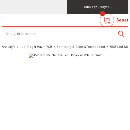
Giriş Yap
/
Kayıt Ol
Sepet
Anasayfa
Led Dizgili Hazır PCB
Samsung & Cree &Toshiba Led
3535 Led Modü