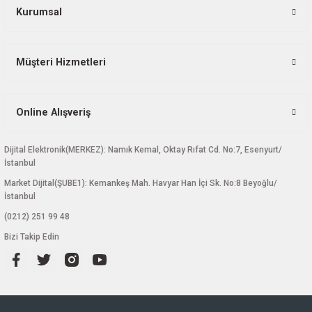
Bu ürüne benzer farklı alternatifler olmalı.
Kurumsal
Müşteri Hizmetleri
Gönder
Online Alışveriş
Dijital Elektronik(MERKEZ): Namık Kemal, Oktay Rıfat Cd. No:7, Esenyurt/
İstanbul
Market Dijital(ŞUBE1): Kemankeş Mah. Havyar Han İçi Sk. No:8 Beyoğlu/
İstanbul
(0212) 251 99 48
Bizi Takip Edin