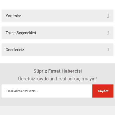
Yorumlar
Taksit Seçenekleri
Bu ürüne ilk yorumu siz yapın! Puan kazanın...
Önerileriniz
Yorum Yaz
Bu ürünün fiyat bilgisi, resim, ürün açıklamalarında ve diğer konularda
yetersiz gördüğünüz noktaları öneri formunu kullanarak tarafımıza
Süpriz Fırsat Habercisi
iletebilirsiniz.
Görüş ve önerileriniz için teşekkür ederiz.
Ücretsiz kaydolun fırsatları kaçırmayın!
Ürün resmi kalitesiz, bozuk veya görüntülenemiyor.
Kaydet
Ürün açıklamasında eksik bilgiler bulunuyor.
Ürün bilgilerinde hatalar bulunuyor.
Ürün fiyatı diğer sitelerden daha pahalı.