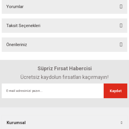
Yorumlar
Taksit Seçenekleri
Bu ürüne ilk yorumu siz yapın! Puan kazanın...
Önerileriniz
Yorum Yaz
Bu ürünün fiyat bilgisi, resim, ürün açıklamalarında ve diğer konularda
yetersiz gördüğünüz noktaları öneri formunu kullanarak tarafımıza
Süpriz Fırsat Habercisi
iletebilirsiniz.
Görüş ve önerileriniz için teşekkür ederiz.
Ücretsiz kaydolun fırsatları kaçırmayın!
Ürün resmi kalitesiz, bozuk veya görüntülenemiyor.
Kaydet
Ürün açıklamasında eksik bilgiler bulunuyor.
Ürün bilgilerinde hatalar bulunuyor.
Ürün fiyatı diğer sitelerden daha pahalı.
Bu ürüne benzer farklı alternatifler olmalı.
Kurumsal