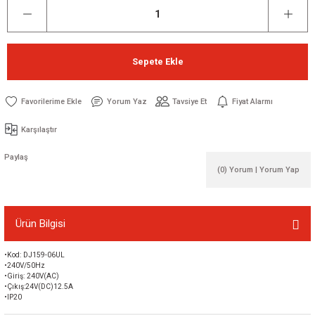
Sepete Ekle
Yorum Yaz
Tavsiye Et
Fiyat Alarmı
Karşılaştır
Paylaş
(0) Yorum | Yorum Yap
Ürün Bilgisi
•Kod: DJ159-06UL
•240V/50Hz
•Giriş: 240V(AC)
•Çıkış:24V(DC)12.5A
•IP20