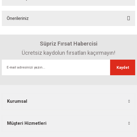
Bu ürüne ilk yorumu siz yapın! Puan kazanın...
Önerileriniz
Yorum Yaz
Bu ürünün fiyat bilgisi, resim, ürün açıklamalarında ve diğer konularda
yetersiz gördüğünüz noktaları öneri formunu kullanarak tarafımıza
Süpriz Fırsat Habercisi
iletebilirsiniz.
Görüş ve önerileriniz için teşekkür ederiz.
Ücretsiz kaydolun fırsatları kaçırmayın!
Ürün resmi kalitesiz, bozuk veya görüntülenemiyor.
Kaydet
Ürün açıklamasında eksik bilgiler bulunuyor.
Ürün bilgilerinde hatalar bulunuyor.
Ürün fiyatı diğer sitelerden daha pahalı.
Bu ürüne benzer farklı alternatifler olmalı.
Kurumsal
Müşteri Hizmetleri