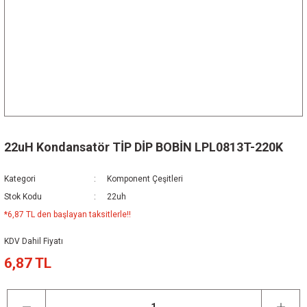
22uH Kondansatör TİP DİP BOBİN LPL0813T-220K
Kategori
Komponent Çeşitleri
Stok Kodu
22uh
*6,87 TL den başlayan taksitlerle!!
KDV Dahil Fiyatı
6,87 TL