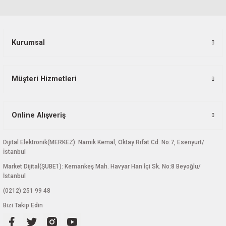
Ürün bilgilerinde hatalar bulunuyor.
Ürün fiyatı diğer sitelerden daha pahalı.
Bu ürüne benzer farklı alternatifler olmalı.
Kurumsal
Müşteri Hizmetleri
Gönder
Online Alışveriş
Dijital Elektronik(MERKEZ): Namık Kemal, Oktay Rıfat Cd. No:7, Esenyurt/
İstanbul
Market Dijital(ŞUBE1): Kemankeş Mah. Havyar Han İçi Sk. No:8 Beyoğlu/
İstanbul
(0212) 251 99 48
Bizi Takip Edin