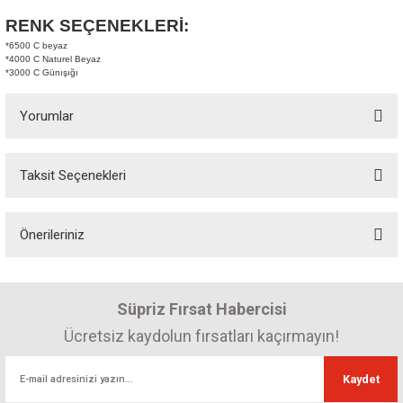
RENK SEÇENEKLERİ:
*6500 C beyaz
*4000 C Naturel Beyaz
*3000 C Günışığı
Yorumlar
Taksit Seçenekleri
Bu ürüne ilk yorumu siz yapın! Puan kazanın...
Önerileriniz
Yorum Yaz
Bu ürünün fiyat bilgisi, resim, ürün açıklamalarında ve diğer konularda
yetersiz gördüğünüz noktaları öneri formunu kullanarak tarafımıza
Süpriz Fırsat Habercisi
iletebilirsiniz.
Görüş ve önerileriniz için teşekkür ederiz.
Ücretsiz kaydolun fırsatları kaçırmayın!
Ürün resmi kalitesiz, bozuk veya görüntülenemiyor.
Kaydet
Ürün açıklamasında eksik bilgiler bulunuyor.