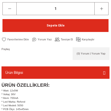
Sepete Ekle
Yorum Yaz
Tavsiye Et
Karşılaştır
Paylaş
(0) Yorum | Yorum Yap
Ürün Bilgisi
ÜRÜN ÖZELLİKLERİ:
* Watt: 12x5W
* Voltaj: 36V
* Akım: 700mA
* Led Marka: Refond
* Led Modeli: 5050
* PCB Ölçü: 145x45mm