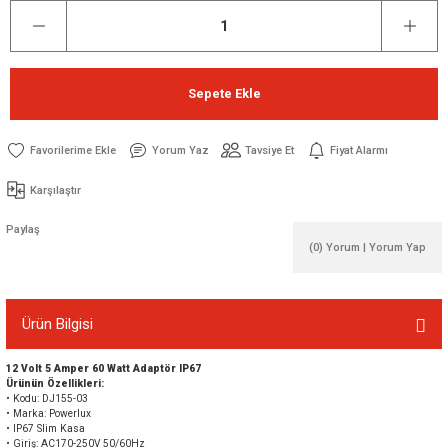
Sepete Ekle
Yorum Yaz
Tavsiye Et
Fiyat Alarmı
Karşılaştır
Paylaş
(0) Yorum | Yorum Yap
Ürün Bilgisi
12 Volt 5 Amper 60 Watt Adaptör IP67
Ürünün Özellikleri:
• Kodu: DJ155-03
• Marka: Powerlux
• IP67 Slim Kasa
• Giriş: AC170-250V 50/60Hz