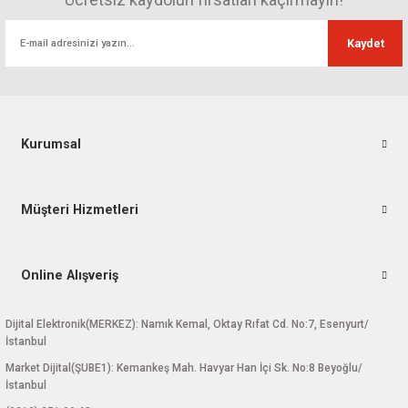
Bu ürüne benzer farklı alternatifler olmalı.
Kaydet
Gönder
Kurumsal
Müşteri Hizmetleri
Online Alışveriş
Dijital Elektronik(MERKEZ): Namık Kemal, Oktay Rıfat Cd. No:7, Esenyurt/
İstanbul
Market Dijital(ŞUBE1): Kemankeş Mah. Havyar Han İçi Sk. No:8 Beyoğlu/
İstanbul