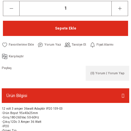
Sepete Ekle
Yorum Yaz
Tavsiye Et
Fiyat Alarmı
Karşılaştır
Paylaş
(0) Yorum | Yorum Yap
Ürün Bilgisi
12 volt 3 amper 36watt Adaptör IP20 159-03
-Ürün Boyut: 95x40x25mm
-Giriş:180-265Vac 50-60Hz
-Çıkış:12Dc 3 Amper 36 Watt
-IP20
-Driver Tip