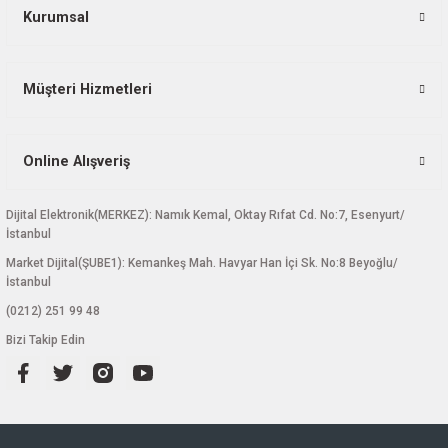
Bu ürüne benzer farklı alternatifler olmalı.
Kurumsal
Müşteri Hizmetleri
Gönder
Online Alışveriş
Dijital Elektronik(MERKEZ): Namık Kemal, Oktay Rıfat Cd. No:7, Esenyurt/
İstanbul
Market Dijital(ŞUBE1): Kemankeş Mah. Havyar Han İçi Sk. No:8 Beyoğlu/
İstanbul
(0212) 251 99 48
Bizi Takip Edin