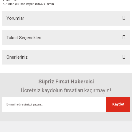
-Kutudan çıkınca boyut: 80x32x18mm
Yorumlar
Taksit Seçenekleri
Bu ürüne ilk yorumu siz yapın! Puan kazanın...
Önerileriniz
Yorum Yaz
Bu ürünün fiyat bilgisi, resim, ürün açıklamalarında ve diğer konularda
yetersiz gördüğünüz noktaları öneri formunu kullanarak tarafımıza
Süpriz Fırsat Habercisi
iletebilirsiniz.
Görüş ve önerileriniz için teşekkür ederiz.
Ücretsiz kaydolun fırsatları kaçırmayın!
Ürün resmi kalitesiz, bozuk veya görüntülenemiyor.
Kaydet
Ürün açıklamasında eksik bilgiler bulunuyor.
Ürün bilgilerinde hatalar bulunuyor.
Ürün fiyatı diğer sitelerden daha pahalı.