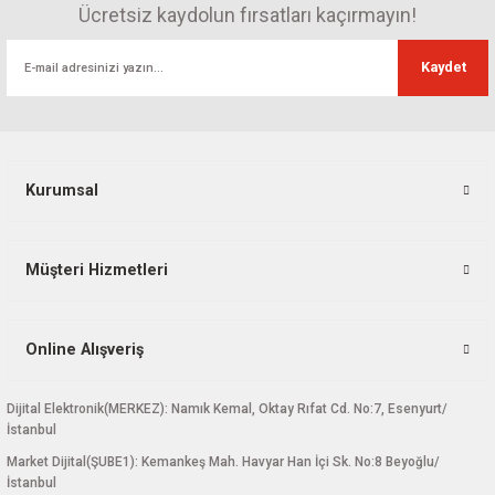
Görüş ve önerileriniz için teşekkür ederiz.
Ücretsiz kaydolun fırsatları kaçırmayın!
Ürün resmi kalitesiz, bozuk veya görüntülenemiyor.
Kaydet
Ürün açıklamasında eksik bilgiler bulunuyor.
Ürün bilgilerinde hatalar bulunuyor.
Ürün fiyatı diğer sitelerden daha pahalı.
Bu ürüne benzer farklı alternatifler olmalı.
Kurumsal
Müşteri Hizmetleri
Gönder
Online Alışveriş
Dijital Elektronik(MERKEZ): Namık Kemal, Oktay Rıfat Cd. No:7, Esenyurt/
İstanbul
Market Dijital(ŞUBE1): Kemankeş Mah. Havyar Han İçi Sk. No:8 Beyoğlu/
İstanbul