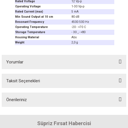
Rated Voltage
12 Vp-p
Operating Voltage
1-30 Vp-p
Rated Current (max)
5 mA
Min Sound Output at 10 cm
80 dB
Resonant Frequency
4500 500 Hz
Operating Temperature
-20 - +70 C
Storage Temperature
- 30 _- +80
Housing Material
Abs
Weight
2,0 g
Yorumlar
Taksit Seçenekleri
Bu ürüne ilk yorumu siz yapın! Puan kazanın...
Önerileriniz
Yorum Yaz
Bu ürünün fiyat bilgisi, resim, ürün açıklamalarında ve diğer konularda
yetersiz gördüğünüz noktaları öneri formunu kullanarak tarafımıza
Süpriz Fırsat Habercisi
iletebilirsiniz.