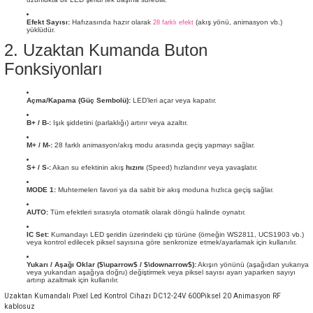
Efekt Sayısı:
Hafızasında hazır olarak
(akış yönü, animasyon vb.)
28 farklı efekt
yüklüdür.
2. Uzaktan Kumanda Buton
Fonksiyonları
Açma/Kapama (Güç Sembolü):
LED'leri açar veya kapatır.
B+ / B-:
Işık şiddetini (parlaklığı) artırır veya azaltır.
M+ / M-:
28 farklı animasyon/akış modu arasında geçiş yapmayı sağlar.
S+ / S-:
Akan su efektinin akış
hızını
(Speed) hızlandırır veya yavaşlatır.
MODE 1:
Muhtemelen favori ya da sabit bir akış moduna hızlıca geçiş sağlar.
AUTO:
Tüm efektleri sırasıyla otomatik olarak döngü halinde oynatır.
IC Set:
Kumandayı LED şeridin üzerindeki çip türüne (örneğin WS2811, UCS1903 vb.)
veya kontrol edilecek piksel sayısına göre senkronize etmek/ayarlamak için kullanılır.
Yukarı / Aşağı Oklar (
$\uparrow$
/
$\downarrow$
):
Akışın yönünü (aşağıdan yukarıya
veya yukarıdan aşağıya doğru) değiştirmek veya piksel sayısı ayarı yaparken sayıyı
artırıp azaltmak için kullanılır.
Uzaktan Kumandalı Pixel Led Kontrol Cihazı DC12-24V 600Piksel 20 Animasyon RF
kablosuz