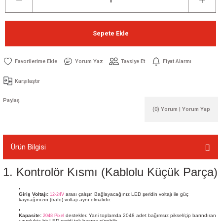
Sepete Ekle
Yorum Yaz
Tavsiye Et
Fiyat Alarmı
Karşılaştır
Paylaş
(0) Yorum | Yorum Yap
Ürün Bilgisi
1. Kontrolör Kısmı (Kablolu Küçük Parça)
Giriş Voltajı:
arası çalışır. Bağlayacağınız LED şeridin voltajı ile güç
12-24V
kaynağınızın (trafo) voltajı aynı olmalıdır.
Kapasite:
destekler. Yani toplamda 2048 adet bağımsız piksel/çip barındıran
2048 Pixel
uzunlukta bir LED şeridi tek başına sürebilir.