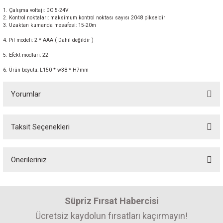
1. Çalışma voltajı: DC 5-24V
2. Kontrol noktaları: maksimum kontrol noktası sayısı 2048 pikseldir
3. Uzaktan kumanda mesafesi: 15-20m
4. Pil modeli: 2 * AAA ( Dahil değildir )
5. Efekt modları: 22
6. Ürün boyutu: L150 * w38 * H7mm
Yorumlar
Taksit Seçenekleri
Bu ürüne ilk yorumu siz yapın! Puan kazanın...
Önerileriniz
Yorum Yaz
Bu ürünün fiyat bilgisi, resim, ürün açıklamalarında ve diğer konularda
yetersiz gördüğünüz noktaları öneri formunu kullanarak tarafımıza
Süpriz Fırsat Habercisi
iletebilirsiniz.
Görüş ve önerileriniz için teşekkür ederiz.
Ücretsiz kaydolun fırsatları kaçırmayın!