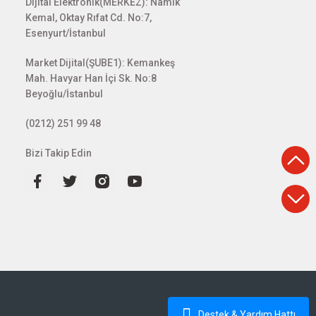
Dijital Elektronik(MERKEZ): Namık
Kemal, Oktay Rıfat Cd. No:7,
Esenyurt/İstanbul
Market Dijital(ŞUBE1): Kemankeş
Mah. Havyar Han İçi Sk. No:8
Beyoğlu/İstanbul
(0212) 251 99 48
Bizi Takip Edin
Destek & Yardım Hattı