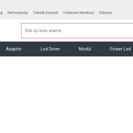
og
Referanslar
Teknik Destek
Yükleme Merkezi
Ödeme
Adaptör
Led Driver
Modül
Power Led