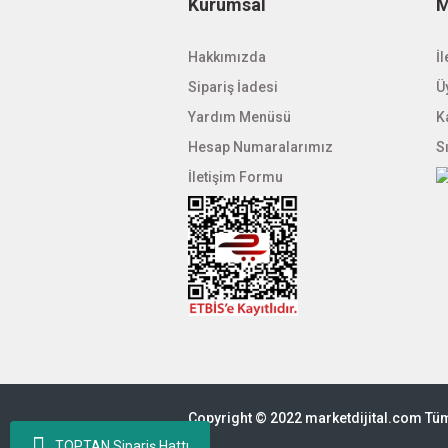
Kurumsal
M
Hakkımızda
İl
Sipariş İadesi
Üy
Yardım Menüsü
K
Hesap Numaralarımız
S
İletişim Formu
Copyright © 2022 marketdijital.com Tüm 
TOPTAN Sipariş Hattı