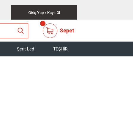
Giriş Yap
/
Kayıt Ol
Sepet
Şerit Led
TEŞHİR