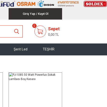
Giriş Yap
/
Kayıt Ol
0
Sepet
0,00 TL
Şerit Led
TEŞHİR