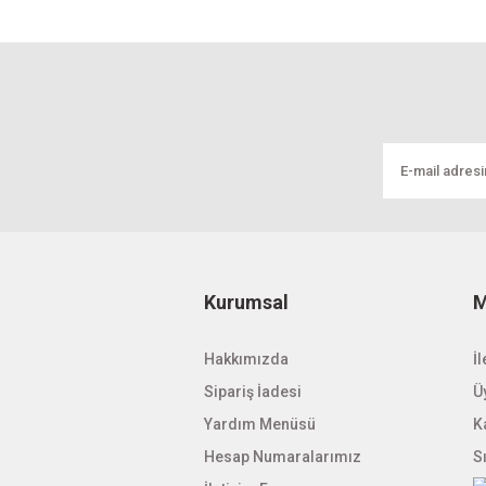
Kurumsal
M
Hakkımızda
İl
Sipariş İadesi
Üy
Yardım Menüsü
K
Hesap Numaralarımız
S