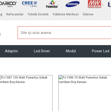
og
Referanslar
Teknik Destek
Yükleme Merkezi
Ödeme
Adaptör
Led Driver
Modül
Power Led