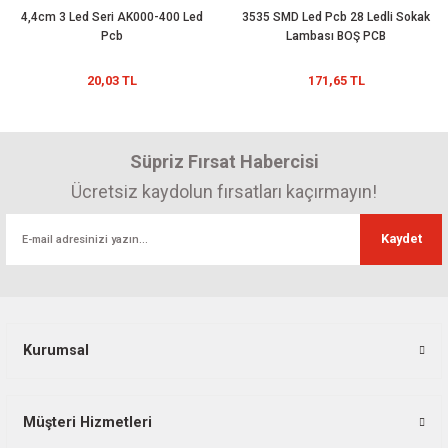
4,4cm 3 Led Seri AK000-400 Led
3535 SMD Led Pcb 28 Ledli Sokak
Pcb
Lambası BOŞ PCB
20,03 TL
171,65 TL
Süpriz Fırsat Habercisi
Ücretsiz kaydolun fırsatları kaçırmayın!
Kaydet
Kurumsal
Müşteri Hizmetleri