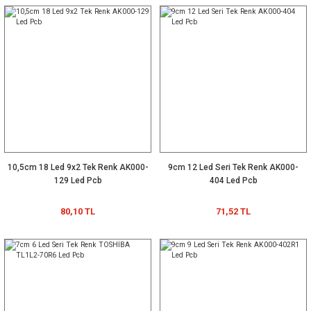
10,5cm 18 Led 9x2 Tek Renk AK000-
9cm 12 Led Seri Tek Renk AK000-
129 Led Pcb
404 Led Pcb
 Kapasitör
80,10 TL
71,52 TL
anstör