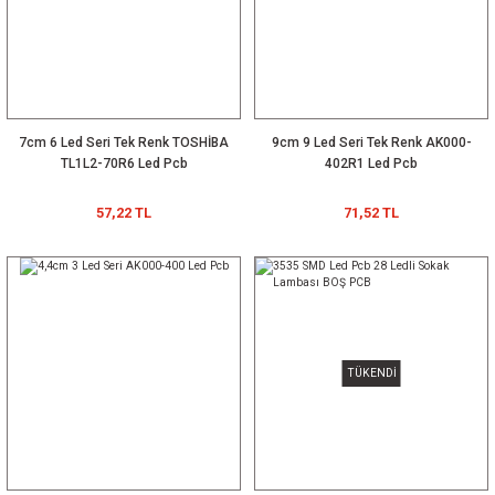
i
7cm 6 Led Seri Tek Renk TOSHİBA
9cm 9 Led Seri Tek Renk AK000-
TL1L2-70R6 Led Pcb
402R1 Led Pcb
nsatör
57,22 TL
71,52 TL
TÜKENDİ