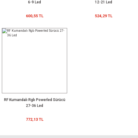
6-9 Led
12-21 Led
600,55 TL
524,29 TL
RF Kumandalı Rgb Powerled Sürücü
27-36 Led
772,13 TL