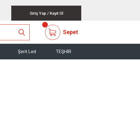
Giriş Yap
/
Kayıt Ol
Sepet
Şerit Led
TEŞHİR