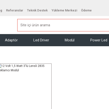
og
Referanslar
Teknik Destek
Yükleme Merkezi
Ödeme
Adaptör
Led Driver
Modül
Power Led