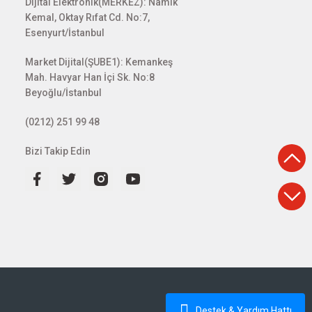
Dijital Elektronik(MERKEZ): Namık
Kemal, Oktay Rıfat Cd. No:7,
Esenyurt/İstanbul
Market Dijital(ŞUBE1): Kemankeş
Mah. Havyar Han İçi Sk. No:8
Beyoğlu/İstanbul
(0212) 251 99 48
Bizi Takip Edin
Destek & Yardım Hattı