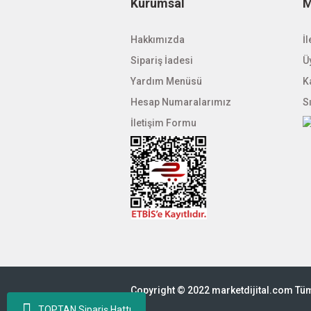
Kurumsal
M
Hakkımızda
İl
Sipariş İadesi
Üy
Yardım Menüsü
K
Hesap Numaralarımız
S
İletişim Formu
Copyright © 2022 marketdijital.com Tüm 
TOPTAN Sipariş Hattı