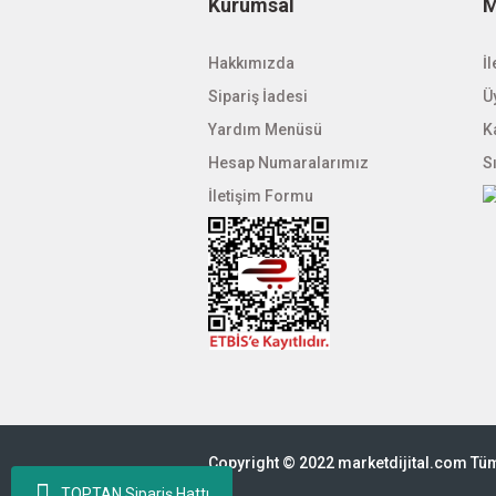
Kurumsal
M
Hakkımızda
İl
Sipariş İadesi
Üy
Yardım Menüsü
K
Hesap Numaralarımız
S
İletişim Formu
Copyright © 2022 marketdijital.com Tüm 
TOPTAN Sipariş Hattı