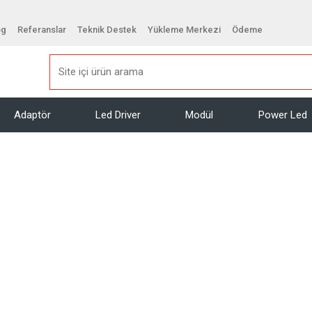
og
Referanslar
Teknik Destek
Yükleme Merkezi
Ödeme
Adaptör
Led Driver
Modül
Power Led