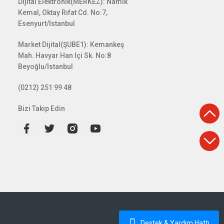
Dijital Elektronik(MERKEZ): Namık
Kemal, Oktay Rıfat Cd. No:7,
Esenyurt/İstanbul
Market Dijital(ŞUBE1): Kemankeş
Mah. Havyar Han İçi Sk. No:8
Beyoğlu/İstanbul
(0212) 251 99 48
Bizi Takip Edin
Destek & Yardım Hattı