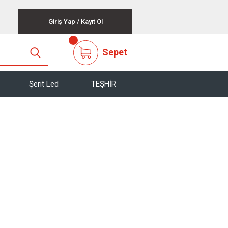
Giriş Yap
/
Kayıt Ol
Sepet
Şerit Led
TEŞHİR