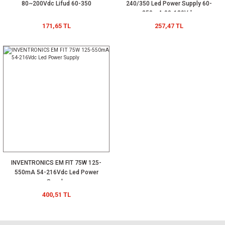
80~200Vdc Lifud 60-350
240/350 Led Power Supply 60-
350mA 90-180Vdc
171,65 TL
257,47 TL
INVENTRONICS EM FIT 75W 125-
550mA 54-216Vdc Led Power
Supply
400,51 TL