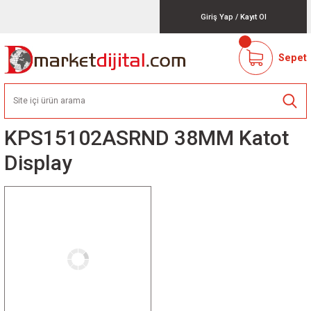
Giriş Yap
/
Kayıt Ol
Sepet
KPS15102ASRND 38MM Katot
Display