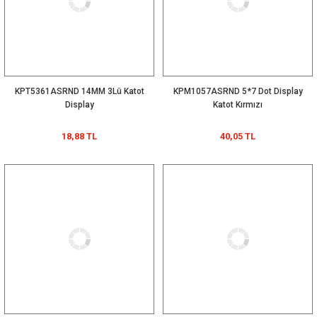
KPT5361ASRND 14MM 3Lü Katot
KPM1057ASRND 5*7 Dot Display
Display
Katot Kırmızı
18,88 TL
40,05 TL