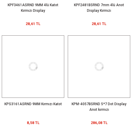
KPF3461ASRND 9MM 4lü Katot
KPF2481BSRND 7mm 4lü Anot
Kırmızı Display
Display Kırmızı
28,61 TL
28,61 TL
KPS3161ASRND 9MM Kırmızı Katot
KPM-4057BSRND 5*7 Dot Display
Anot kırmızı
8,58 TL
286,08 TL