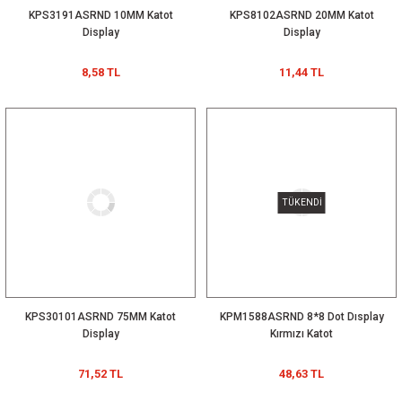
KPS3191ASRND 10MM Katot
KPS8102ASRND 20MM Katot
Display
Display
8,58 TL
11,44 TL
TÜKENDİ
KPS30101ASRND 75MM Katot
KPM1588ASRND 8*8 Dot Dısplay
Display
Kırmızı Katot
71,52 TL
48,63 TL