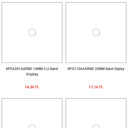
KPD4201ASRND 10MM 2 Lİ Katot
KPS1106ASRND 25MM Katot Diplay
Display
14,30 TL
17,16 TL