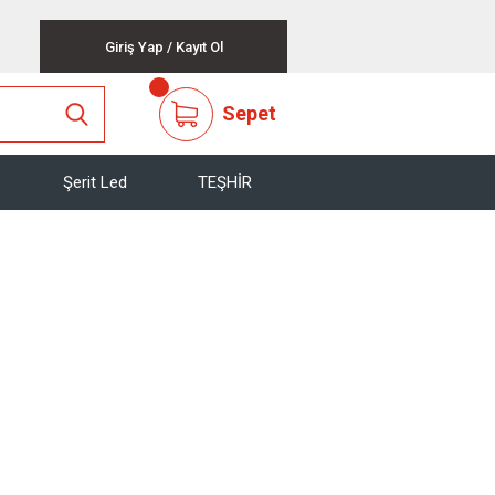
Giriş Yap
/
Kayıt Ol
Sepet
Şerit Led
TEŞHİR