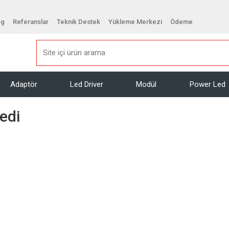
og
Referanslar
Teknik Destek
Yükleme Merkezi
Ödeme
Adaptör
Led Driver
Modül
Power Led
edi