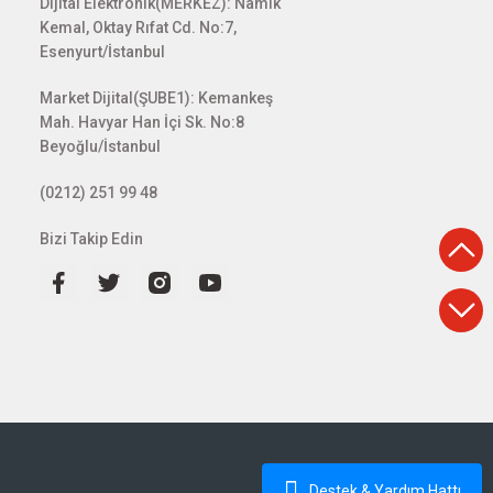
Dijital Elektronik(MERKEZ): Namık
Kemal, Oktay Rıfat Cd. No:7,
Esenyurt/İstanbul
Market Dijital(ŞUBE1): Kemankeş
Mah. Havyar Han İçi Sk. No:8
Beyoğlu/İstanbul
(0212) 251 99 48
Bizi Takip Edin
Destek & Yardım Hattı