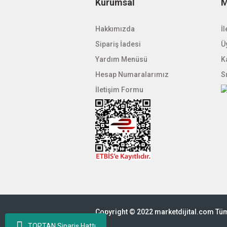
Kurumsal
M
Hakkımızda
İl
Sipariş İadesi
Üy
Yardım Menüsü
K
Hesap Numaralarımız
S
İletişim Formu
Copyright © 2022 marketdijital.com Tüm 
TOPTAN Sipariş Hattı