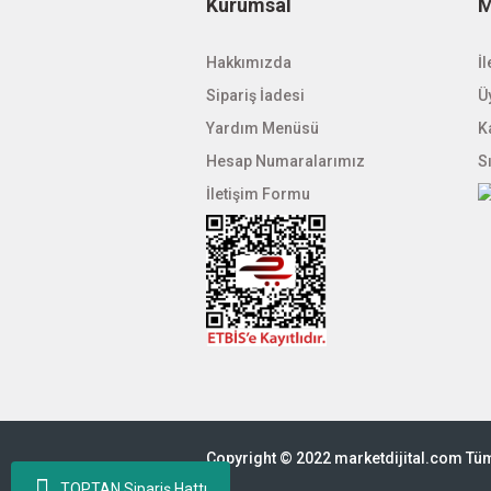
Kurumsal
M
Hakkımızda
İl
Sipariş İadesi
Üy
Yardım Menüsü
K
Hesap Numaralarımız
S
İletişim Formu
Copyright © 2022 marketdijital.com Tüm 
TOPTAN Sipariş Hattı