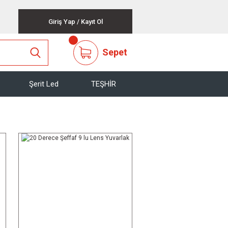
Giriş Yap
/
Kayıt Ol
Sepet
Şerit Led
TEŞHİR