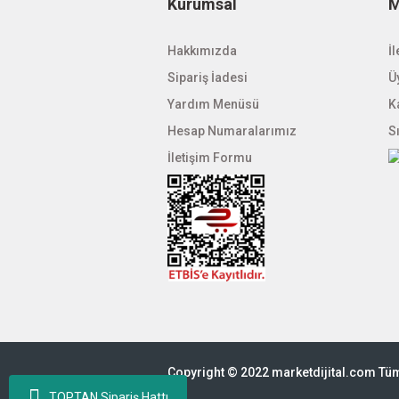
Kurumsal
M
Hakkımızda
İl
Sipariş İadesi
Üy
Yardım Menüsü
K
Hesap Numaralarımız
S
İletişim Formu
Copyright © 2022 marketdijital.com Tüm 
TOPTAN Sipariş Hattı