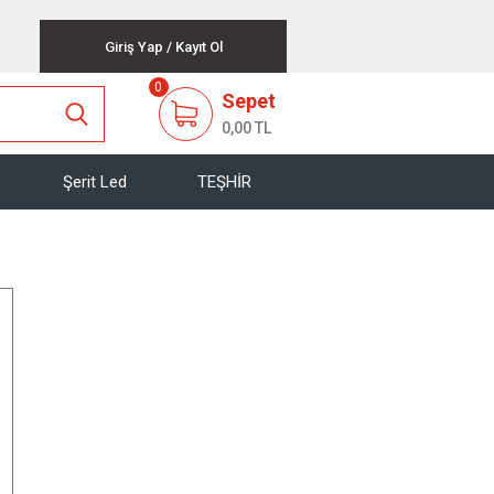
Giriş Yap
/
Kayıt Ol
0
Sepet
0,00 TL
Şerit Led
TEŞHİR