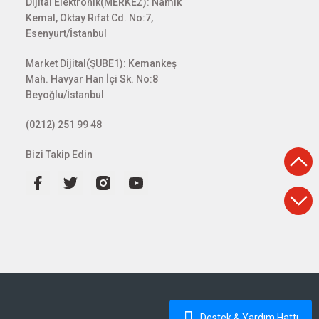
Dijital Elektronik(MERKEZ): Namık
Kemal, Oktay Rıfat Cd. No:7,
Esenyurt/İstanbul
Market Dijital(ŞUBE1): Kemankeş
Mah. Havyar Han İçi Sk. No:8
Beyoğlu/İstanbul
(0212) 251 99 48
Bizi Takip Edin
Destek & Yardım Hattı