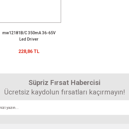
mw12181B/C 350mA 36-65V
Led Driver
228,86 TL
Süpriz Fırsat Habercisi
Ücretsiz kaydolun fırsatları kaçırmayın!