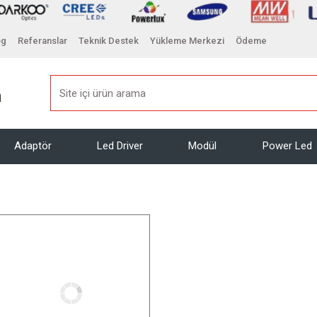
og
Referanslar
Teknik Destek
Yükleme Merkezi
Ödeme
Adaptör
Led Driver
Modül
Power Led