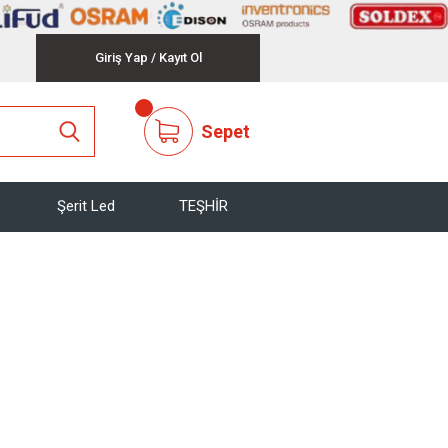
Giriş Yap
/
Kayıt Ol
Sepet
Şerit Led
TEŞHİR