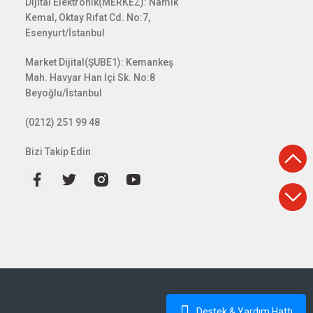
Dijital Elektronik(MERKEZ): Namık
Kemal, Oktay Rıfat Cd. No:7,
Esenyurt/İstanbul
Market Dijital(ŞUBE1): Kemankeş
Mah. Havyar Han İçi Sk. No:8
Beyoğlu/İstanbul
(0212) 251 99 48
Bizi Takip Edin
Destek & Yardım Hattı