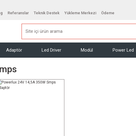
og
Referanslar
Teknik Destek
Yükleme Merkezi
Ödeme
Adaptör
Led Driver
Modül
Power Led
Smps