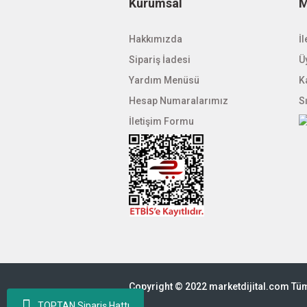
Kurumsal
M
Hakkımızda
İl
Sipariş İadesi
Üy
Yardım Menüsü
K
Hesap Numaralarımız
S
İletişim Formu
Copyright © 2022 marketdijital.com Tüm 
TOPTAN Sipariş Hattı