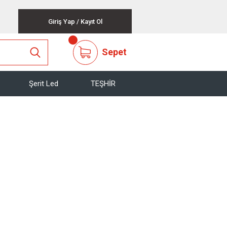
Giriş Yap
/
Kayıt Ol
Sepet
Şerit Led
TEŞHİR